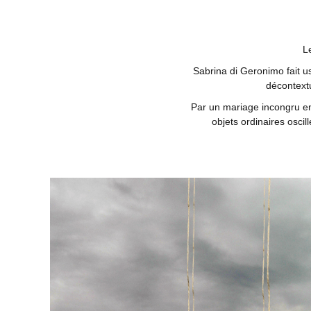
L
Sabrina di Geronimo fait u
décontextu
Par un mariage incongru ent
objets ordinaires osci