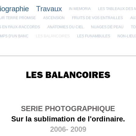
iographie
Travaux
IN MEMORIA
LES TABLEAUX DES
OUR TERRE PROMISE
ASCENSION
FRUITS DE VOS ENTRAILLES
AU
S EN FAUX-RACCORDS
ANATOMIES DU CIEL
NUAGES DE PEAU
TO
EMPS D'UN BANC
LES BALANCOIRES
LES FUNAMBULES
NON-LIEU
LES BALANCOIRES
SERIE PHOTOGRAPHIQUE
Sur la sublimation de l'ordinaire.
2006- 2009